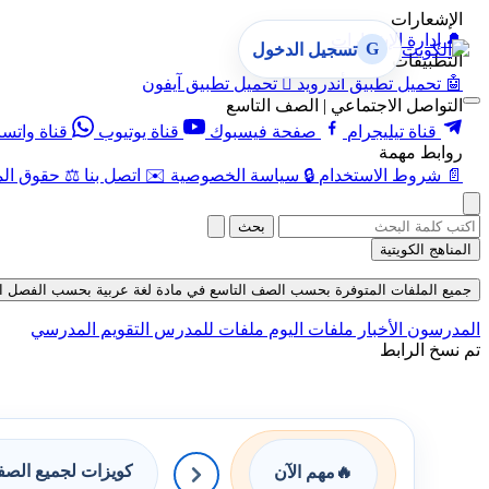
الإشعارات
🔔
إدارة الإشعارات
G
تسجيل الدخول
التطبيقات
🤖
تحميل تطبيق أندرويد

تحميل تطبيق آيفون
التواصل الاجتماعي | الصف التاسع
قناة تيليجرام
صفحة فيسبوك
قناة يوتيوب
قناة واتس
روابط مهمة
📄
شروط الاستخدام
🔒
سياسة الخصوصية
✉️
اتصل بنا
⚖️
حقوق الم
بحث
المناهج الكويتية
جميع الملفات المتوفرة بحسب الصف التاسع في مادة لغة عربية بحسب الفصل الأول في 
المدرسون
الأخبار
ملفات اليوم
ملفات للمدرس
التقويم المدرسي
تم نسخ الرابط
كويزات لجميع الص
🔥
مهم الآن