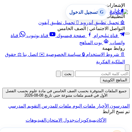
الإشعارات
🔔
إدارة الإشعارات
G
تسجيل الدخول
التطبيقات
🤖
تحميل تطبيق أندرويد

تحميل تطبيق آيفون
التواصل الاجتماعي | الصف الخامس
قناة تيليجرام
صفحة فيسبوك
قناة يوتيوب
قناة
واتساب
بوت المناهج
روابط مهمة
📄
شروط الاستخدام
🔒
سياسة الخصوصية
✉️
اتصل بنا
⚖️
حقوق
الملكية الفكرية
بحث
المناهج الكويتية
جميع الملفات المتوفرة بحسب الصف الخامس في مادة علوم بحسب الفصل
الأول في قسم ملفات متنوعة حتى تاريخ 08-08-2026
المدرسون
الأخبار
ملفات اليوم
ملفات للمدرس
التقويم المدرسي
تم نسخ الرابط
الأكاديمية
كويزات
جدول الامتحان
الفيديوهات