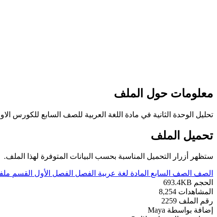
معلومات حول الملف
تحليل الوحدة الثانية في مادة اللغة العربية للصف السابع للكورس الاول عدد اوراق هذا الملف 21ورقةمع العلم ان صور الملف ادناه لاتحتوي الا على 
تحميل الملف
ستظهر أزرار التحميل المناسبة بحسب البيانات المتوفرة لهذا الملف.
الصف
الصف السابع
المادة
لغة عربية
الفصل
الفصل الأول
القسم
ملف
الحجم
693.4KB
المشاهدات
8,254
رقم الملف
2259
إضافة بواسطة
Maya