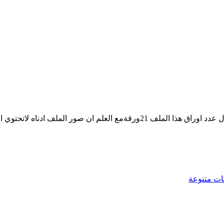
جزء من محتوى الملف الذي ستجده كاملا" عند تحميله
ات متنوعة