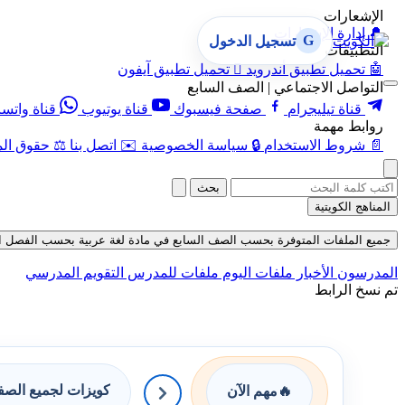
الإشعارات
🔔
إدارة الإشعارات
G
تسجيل الدخول
التطبيقات
🤖
تحميل تطبيق أندرويد

تحميل تطبيق آيفون
التواصل الاجتماعي | الصف السابع
قناة تيليجرام
صفحة فيسبوك
قناة يوتيوب
قناة واتس
روابط مهمة
📄
شروط الاستخدام
🔒
سياسة الخصوصية
✉️
اتصل بنا
⚖️
حقوق الم
بحث
المناهج الكويتية
جميع الملفات المتوفرة بحسب الصف السابع في مادة لغة عربية بحسب الفصل الأول في
المدرسون
الأخبار
ملفات اليوم
ملفات للمدرس
التقويم المدرسي
تم نسخ الرابط
كويزات لجميع الص
🔥
مهم الآن