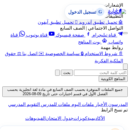
الإشعارات
🔔
إدارة الإشعارات
G
تسجيل الدخول
التطبيقات
🤖
تحميل تطبيق أندرويد

تحميل تطبيق آيفون
التواصل الاجتماعي | الصف السابع
قناة تيليجرام
صفحة فيسبوك
قناة يوتيوب
قناة
واتساب
بوت المناهج
روابط مهمة
📄
شروط الاستخدام
🔒
سياسة الخصوصية
✉️
اتصل بنا
⚖️
حقوق
الملكية الفكرية
بحث
المناهج الكويتية
جميع الملفات المتوفرة بحسب الصف السابع في مادة لغة انجليزية بحسب
الفصل الأول في قسم اختبارات حتى تاريخ 09-08-2026
المدرسون
الأخبار
ملفات اليوم
ملفات للمدرس
التقويم المدرسي
تم نسخ الرابط
الأكاديمية
كويزات
جدول الامتحان
الفيديوهات