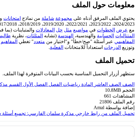
معلومات حول الملف
يحتوي الملف المرفق أدناه على
مجموعة
شاملة
من نماذج
امتحانات
وإ
2024/2023، 2023/2022، 2022/2021، 2019/2020، 2018/2019، 2017/2018). يتبع الملف
مع
عرض
الخطوات
في
مواضيع
مثل
حل
المعادلات
والمتباينات (بما 
المتتاليات
الحسابية
والهندسية،
الهندسة
(تشابه
المثلثات
، نظرية
طالي
المفاهيمي
عبر أسئلة "صح/خطأ" و"اختيار من
متعدد
" تغطي
المفاهيم
ن
وتوزيع
الدرجات
استعداداً للامتحانات
الفعلية
.
تحميل الملف
ستظهر أزرار التحميل المناسبة بحسب البيانات المتوفرة لهذا الملف.
الصف
الصف العاشر
المادة
رياضيات
الفصل
الفصل الأول
القسم
مذكر
الحجم
10.8MB
المشاهدات
661
رقم الملف
21806
إضافة بواسطة
Amal
تحميل الملف من رابط خارجي
مذكرة سلمان الفارسي: تجميع أسئلة سنوات سابقة مثل 2024/2023، 2023/2022، /2021