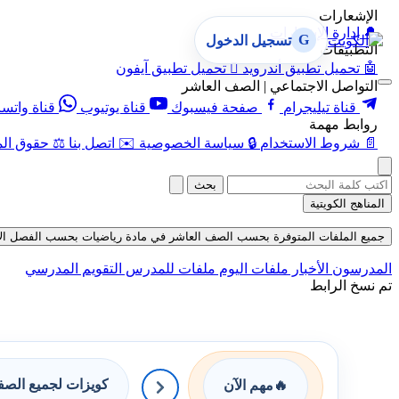
الإشعارات
🔔
إدارة الإشعارات
G
تسجيل الدخول
التطبيقات
🤖
تحميل تطبيق أندرويد

تحميل تطبيق آيفون
التواصل الاجتماعي | الصف العاشر
قناة تيليجرام
صفحة فيسبوك
قناة يوتيوب
قناة واتس
روابط مهمة
📄
شروط الاستخدام
🔒
سياسة الخصوصية
✉️
اتصل بنا
⚖️
حقوق الم
بحث
المناهج الكويتية
جميع الملفات المتوفرة بحسب الصف العاشر في مادة رياضيات بحسب الفصل الأول في 
المدرسون
الأخبار
ملفات اليوم
ملفات للمدرس
التقويم المدرسي
تم نسخ الرابط
كويزات لجميع الص
🔥
مهم الآن