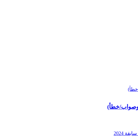
 وصواب/خطأ)