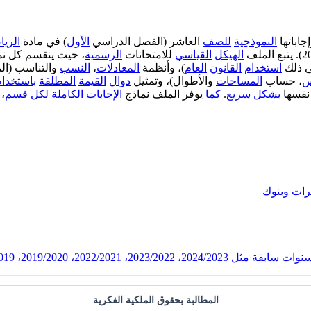
جاباتها
النموذجية
للصف
العاشر (الفصل الدراسي
الأول
) في مادة
الري
الهيكل
القياسي
للامتحانات
الرسمية
، حيث ينقسم كل نم
في ذلك
استخدام
القانون
العام
)، وأنظمة
المعادلات
،
النسب
والتناسب (ا
س
، حساب
المساحات
والأطوال)، وتمثيل
دوال
القيمة
المطلقة
باستخدام
فسها
بشكل
سريع
.
كما
يوفر الملف نماذج
الإجابات
الكاملة
لكل
قسم
،
ات وبنوك
2022، 2019/2020، 2018/2019، 2017/2018
المطالبة بحقوق الملكية الفكرية