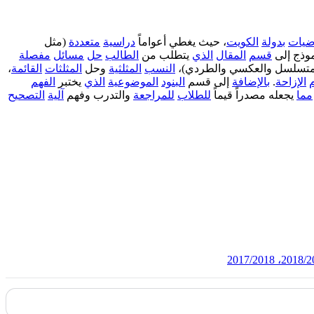
اضيات
بدولة
الكويت
، حيث يغطي أعواماً
دراسية
متعددة
(مثل
وذج إلى
قسم
المقال
الذي
يتطلب من
الطالب
حل
مسائل
مفصلة
لمتسلسل والعكسي والطردي)،
النسب
المثلثية
وحل
المثلثات
القائمة
،
الإزاحة
.
بالإضافة
إلى قسم
البنود
الموضوعية
الذي
يختبر
الفهم
مما
يجعله مصدراً قيماً
للطلاب
للمراجعة
والتدرب وفهم
آلية
التصحيح