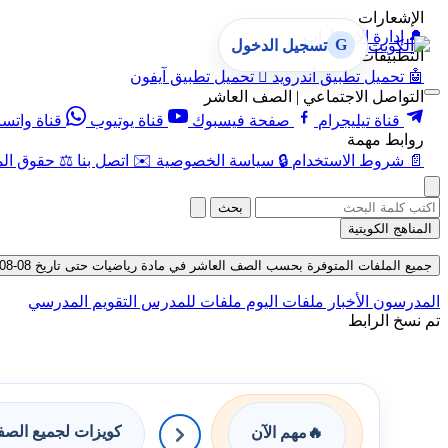
الإشعارات
🔔
إدارة الإشعارات
G
تسجيل الدخول
التطبيقات
🤖
تحميل تطبيق أندرويد

تحميل تطبيق آيفون
التواصل الاجتماعي | الصف العاشر
قناة تيليجرام
صفحة فيسبوك
قناة يوتيوب
قناة واتس
روابط مهمة
📄
شروط الاستخدام
🔒
سياسة الخصوصية
✉️
اتصل بنا
⚖️
حقوق الم
بحث
المناهج الكويتية
جميع الملفات المتوفرة بحسب الصف العاشر في مادة رياضيات حتى تاريخ 08-08-2026
المدرسون
الأخبار
ملفات اليوم
ملفات للمدرس
التقويم المدرسي
تم نسخ الرابط
كويزات لجميع الص
🔥
مهم الآن