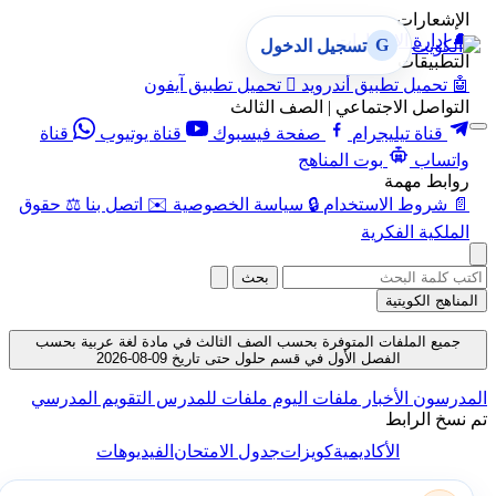
الإشعارات
🔔
إدارة الإشعارات
G
تسجيل الدخول
التطبيقات
🤖
تحميل تطبيق أندرويد

تحميل تطبيق آيفون
التواصل الاجتماعي | الصف الثالث
قناة تيليجرام
صفحة فيسبوك
قناة يوتيوب
قناة
واتساب
بوت المناهج
روابط مهمة
📄
شروط الاستخدام
🔒
سياسة الخصوصية
✉️
اتصل بنا
⚖️
حقوق
الملكية الفكرية
بحث
المناهج الكويتية
جميع الملفات المتوفرة بحسب الصف الثالث في مادة لغة عربية بحسب
الفصل الأول في قسم حلول حتى تاريخ 09-08-2026
لمدرسون
الأخبار
ملفات اليوم
ملفات للمدرس
التقويم المدرسي
 نسخ الرابط
الأكاديمية
كويزات
جدول الامتحان
الفيديوهات