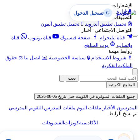
الإشعارات
🔔
إدارة الإشعارات
G
تسجيل الدخول
التطبيقات
🤖
تحميل تطبيق أندرويد

تحميل تطبيق آيفون
التواصل الاجتماعي | أخبار
قناة تيليجرام
صفحة فيسبوك
قناة يوتيوب
قناة
واتساب
بوت المناهج
روابط مهمة
📄
شروط الاستخدام
🔒
سياسة الخصوصية
✉️
اتصل بنا
⚖️
حقوق
الملكية الفكرية
بحث
المناهج الكويتية
جميع الملفات المتوفرة في الكويت حتى تاريخ 06-08-2026
المدرسون
الأخبار
ملفات اليوم
ملفات للمدرس
التقويم المدرسي
تم نسخ الرابط
الأكاديمية
كويزات
الفيديوهات