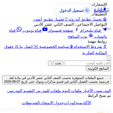
الإشعارات
🔔
إدارة الإشعارات
G
تسجيل الدخول
التطبيقات
🤖
تحميل تطبيق أندرويد

تحميل تطبيق آيفون
التواصل الاجتماعي | الصف الثاني عشر الأدبي
قناة تيليجرام
صفحة فيسبوك
قناة يوتيوب
قناة
واتساب
بوت المناهج
روابط مهمة
📄
شروط الاستخدام
🔒
سياسة الخصوصية
✉️
اتصل بنا
⚖️
حقوق
الملكية الفكرية
بحث
المناهج الكويتية
جميع الملفات المتوفرة بحسب الصف الثاني عشر الأدبي في مادة لغة
فرنسية بحسب الفصل الثاني في قسم مذكرات وبنوك حتى تاريخ 07-08-2026
لمدرسون
الأخبار
ملفات اليوم
ملفات للمدرس
التقويم المدرسي
م نسخ الرابط
الأكاديمية
كويزات
جدول الامتحان
الفيديوهات