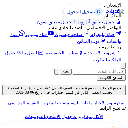
الإشعارات
🔔
إدارة الإشعارات
G
تسجيل الدخول
التطبيقات
🤖
تحميل تطبيق أندرويد

تحميل تطبيق آيفون
التواصل الاجتماعي | الصف الحادي عشر
قناة تيليجرام
صفحة فيسبوك
قناة يوتيوب
قناة
واتساب
بوت المناهج
روابط مهمة
📄
شروط الاستخدام
🔒
سياسة الخصوصية
✉️
اتصل بنا
⚖️
حقوق
الملكية الفكرية
بحث
المناهج الكويتية
جميع الملفات المتوفرة بحسب الصف الحادي عشر في مادة تربية اسلامية
بحسب الفصل الثاني في قسم اختبارات حتى تاريخ 06-08-2026
المدرسون
الأخبار
ملفات اليوم
ملفات للمدرس
التقويم المدرسي
تم نسخ الرابط
الأكاديمية
كويزات
جدول الامتحان
الفيديوهات