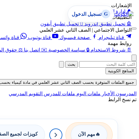
الإشعارات
🔔
إدارة الإشعارات
G
تسجيل الدخول
التطبيقات
🤖
تحميل تطبيق أندرويد

تحميل تطبيق آيفون
التواصل الاجتماعي | الصف الثاني عشر العلمي
قناة تيليجرام
صفحة فيسبوك
قناة يوتيوب
قناة واتس
روابط مهمة
📄
شروط الاستخدام
🔒
سياسة الخصوصية
✉️
اتصل بنا
⚖️
حقوق الم
بحث
المناهج الكويتية
جميع الملفات المتوفرة بحسب الصف الثاني عشر العلمي في مادة كيمياء بحسب الفصل ا
المدرسون
الأخبار
ملفات اليوم
ملفات للمدرس
التقويم المدرسي
تم نسخ الرابط
كويزات لجميع الص
🔥
مهم الآن