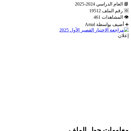
📘
العام الدراسي
2024-2025
🆔
رقم الملف
19512
👁
المشاهدات
461
➕
أضيف بواسطة
Amal
إعلان
معلومات حول الملف