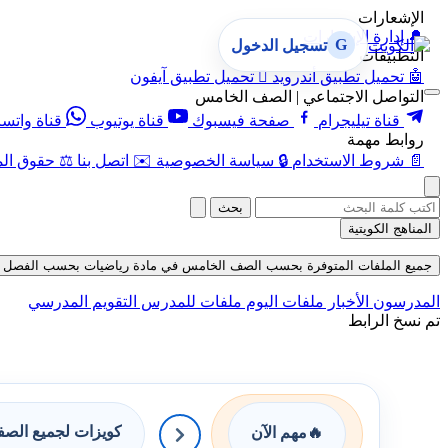
الإشعارات
🔔
إدارة الإشعارات
G
تسجيل الدخول
التطبيقات
🤖
تحميل تطبيق أندرويد

تحميل تطبيق آيفون
التواصل الاجتماعي | الصف الخامس
قناة تيليجرام
صفحة فيسبوك
قناة يوتيوب
قناة واتس
روابط مهمة
📄
شروط الاستخدام
🔒
سياسة الخصوصية
✉️
اتصل بنا
⚖️
حقوق الم
بحث
المناهج الكويتية
جميع الملفات المتوفرة بحسب الصف الخامس في مادة رياضيات بحسب الفصل الثاني في 
المدرسون
الأخبار
ملفات اليوم
ملفات للمدرس
التقويم المدرسي
تم نسخ الرابط
كويزات لجميع الص
🔥
مهم الآن