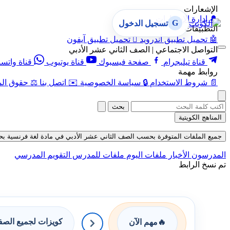
الإشعارات
🔔
إدارة الإشعارات
G
تسجيل الدخول
التطبيقات
🤖
تحميل تطبيق أندرويد

تحميل تطبيق آيفون
التواصل الاجتماعي | الصف الثاني عشر الأدبي
قناة تيليجرام
صفحة فيسبوك
قناة يوتيوب
قناة واتس
روابط مهمة
📄
شروط الاستخدام
🔒
سياسة الخصوصية
✉️
اتصل بنا
⚖️
حقوق الم
بحث
المناهج الكويتية
جميع الملفات المتوفرة بحسب الصف الثاني عشر الأدبي في مادة لغة فرنسية بحسب الف
المدرسون
الأخبار
ملفات اليوم
ملفات للمدرس
التقويم المدرسي
تم نسخ الرابط
كويزات لجميع الص
🔥
مهم الآن