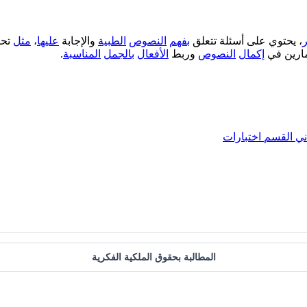
، يحتوي على أسئلة تتعلق
بفهم
النصوص
الطبية
والإجابة
عليها
،
مثل
تحد
ارين في
إكمال
النصوص
وربط
الأفعال
بالجمل
المناسبة
.
ني
القسم
اختبارات
المطالبة بحقوق الملكية الفكرية