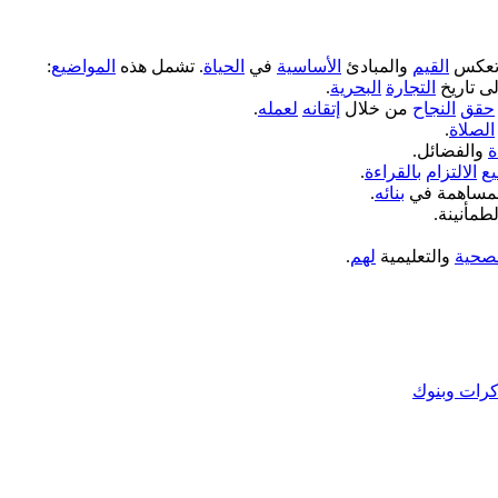
عكس
القيم
والمبادئ
الأساسية
في
الحياة
. تشمل هذه
المواضيع
:
ى تاريخ
التجارة
البحرية
.
حقق
النجاح
من خلال
إتقانه
لعمله
.
الصلاة
.
ة
والفضائل.
يع
الالتزام
بالقراءة
.
مساهمة في
بنائه
.
طمأنينة.
صحية
والتعليمية
لهم
.
رات وبنوك