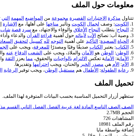
معلومات حول الملف
تتناول
مذكرة
الاختبارات
القصيرة
مجموعة
من
المواضيع
المهمة
التي
ت
1.
الكويت
: وصف
لجمال
الكويت
وتأثير
مناخها
على أهلها، مع
الإشارة
إل
2.
النجاح
: يتطلب
النجاح
الأخلاق
والوفاء والاجتهاد، مع
سرد
قصة
شاب
3. وصية أب: نصائح
الأب
لأبنائه
حول أهمية
قراءة
القرآن
والدعاء وأداء
4.
الحياة
السعيدة
:
التأكيد
على أهمية
التوجه
لله
كسبيل
لتحقيق
السعاد
5.
الكتاب
: يعتبر
الكتاب
صديقًا وفيًا ومصدرًا
للمعرفة
، ويجب على
الجم
6.
الوطن
:
الوطن
هو
الأمان
والملاذ، ويجب على
الشعب
الدفاع
عنه
وال
7.
الأمان
ة:
الأمان
ة تعكس
الالتزام
بالواجبات
والحقوق،
مما
يعزز
الثقة
وال
8.
الأم
:
الأم
هي
مصدر
الخير
والحنان، ويجب
احترامها
وتقديرها.
9.
رعاية
الطفولة
:
الأطفال
هم
مستقبل
الوطن
، ويجب توفير
الرعاية
ال
تحميل الملف
ستظهر أزرار التحميل المناسبة بحسب البيانات المتوفرة لهذا الملف.
الصف
الصف التاسع
المادة
لغة عربية
الفصل
الفصل الثاني
القسم
مذك
الحجم
2.7MB
المشاهدات
726
رقم الملف
18981
إضافة بواسطة
مايا
سيظهر زر التحميل خلال
5