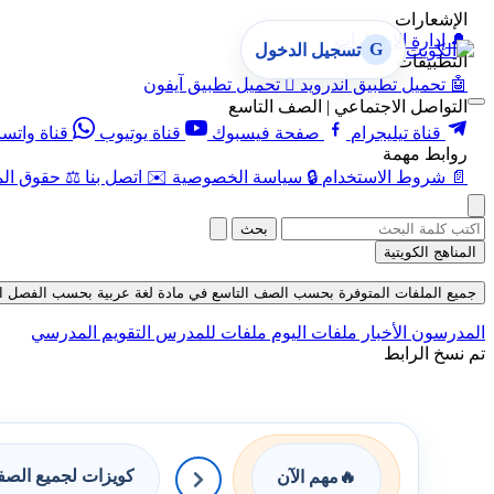
الإشعارات
🔔
إدارة الإشعارات
G
تسجيل الدخول
التطبيقات
🤖
تحميل تطبيق أندرويد

تحميل تطبيق آيفون
التواصل الاجتماعي | الصف التاسع
قناة تيليجرام
صفحة فيسبوك
قناة يوتيوب
قناة واتس
روابط مهمة
📄
شروط الاستخدام
🔒
سياسة الخصوصية
✉️
اتصل بنا
⚖️
حقوق الم
بحث
المناهج الكويتية
جميع الملفات المتوفرة بحسب الصف التاسع في مادة لغة عربية بحسب الفصل الثاني ف
المدرسون
الأخبار
ملفات اليوم
ملفات للمدرس
التقويم المدرسي
تم نسخ الرابط
كويزات لجميع الص
🔥
مهم الآن