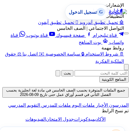
الإشعارات
🔔
إدارة الإشعارات
G
تسجيل الدخول
التطبيقات
🤖
تحميل تطبيق أندرويد

تحميل تطبيق آيفون
التواصل الاجتماعي | الصف الخامس
قناة تيليجرام
صفحة فيسبوك
قناة يوتيوب
قناة
واتساب
بوت المناهج
روابط مهمة
📄
شروط الاستخدام
🔒
سياسة الخصوصية
✉️
اتصل بنا
⚖️
حقوق
الملكية الفكرية
بحث
المناهج الكويتية
جميع الملفات المتوفرة بحسب الصف الخامس في مادة لغة انجليزية بحسب
الفصل الثاني في قسم أوراق عمل حتى تاريخ 09-08-2026
المدرسون
الأخبار
ملفات اليوم
ملفات للمدرس
التقويم المدرسي
تم نسخ الرابط
الأكاديمية
كويزات
جدول الامتحان
الفيديوهات