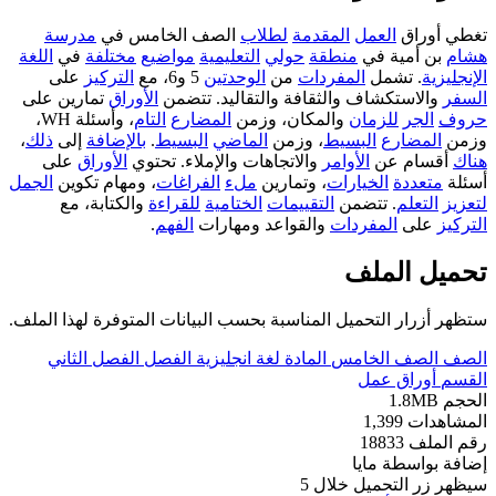
تغطي أوراق
العمل
المقدمة
لطلاب
الصف الخامس في
مدرسة
هشام
بن أمية في
منطقة
حولي
التعليمية
مواضيع
مختلفة
في
اللغة
الإنجليزية
. تشمل
المفردات
من
الوحدتين
5 و6، مع
التركيز
على
السفر
والاستكشاف والثقافة والتقاليد. تتضمن
الأوراق
تمارين على
حروف
الجر
للزمان
والمكان، وزمن
المضارع
التام
، وأسئلة WH،
وزمن
المضارع
البسيط
، وزمن
الماضي
البسيط
.
بالإضافة
إلى
ذلك
،
هناك
أقسام عن
الأوامر
والاتجاهات والإملاء. تحتوي
الأوراق
على
أسئلة
متعددة
الخيارات
، وتمارين
ملء
الفراغات
، ومهام تكوين
الجمل
لتعزيز
التعلم
. تتضمن
التقييمات
الختامية
للقراءة
والكتابة، مع
التركيز
على
المفردات
والقواعد ومهارات
الفهم
.
تحميل الملف
ستظهر أزرار التحميل المناسبة بحسب البيانات المتوفرة لهذا الملف.
الصف
الصف الخامس
المادة
لغة انجليزية
الفصل
الفصل الثاني
القسم
أوراق عمل
الحجم
1.8MB
المشاهدات
1,399
رقم الملف
18833
إضافة بواسطة
مايا
سيظهر زر التحميل خلال
5