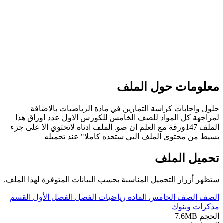
علومات حول الملف
لول واجابات كراسة التمارين في مادة الرياضيات بالاضافة
مراجهة كل المواد للصف الخامس للكورس الاول عدد اوراق هذا
الملف 147ورقة مع العلم ان صو. الملف ادناه لاتحتوي الا على جزء
سيط من محتوى الملف اليي ستجده كاملا" عند تحميله
حميل الملف
تظهر أزرار التحميل المناسبة بحسب البيانات المتوفرة لهذا الملف.
لصف
الصف الخامس
المادة
رياضيات
الفصل
الفصل الأول
القسم
ذكرات وبنوك
لحجم
7.6MB