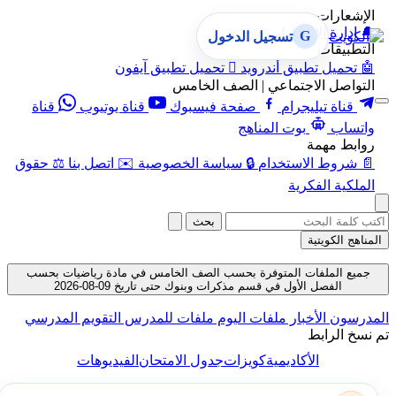
الإشعارات
🔔
إدارة الإشعارات
G
تسجيل الدخول
التطبيقات
🤖
تحميل تطبيق أندرويد

تحميل تطبيق آيفون
التواصل الاجتماعي | الصف الخامس
قناة تيليجرام
صفحة فيسبوك
قناة يوتيوب
قناة
واتساب
بوت المناهج
روابط مهمة
📄
شروط الاستخدام
🔒
سياسة الخصوصية
✉️
اتصل بنا
⚖️
حقوق
الملكية الفكرية
بحث
المناهج الكويتية
جميع الملفات المتوفرة بحسب الصف الخامس في مادة رياضيات بحسب
الفصل الأول في قسم مذكرات وبنوك حتى تاريخ 09-08-2026
لمدرسون
الأخبار
ملفات اليوم
ملفات للمدرس
التقويم المدرسي
م نسخ الرابط
الأكاديمية
كويزات
جدول الامتحان
الفيديوهات