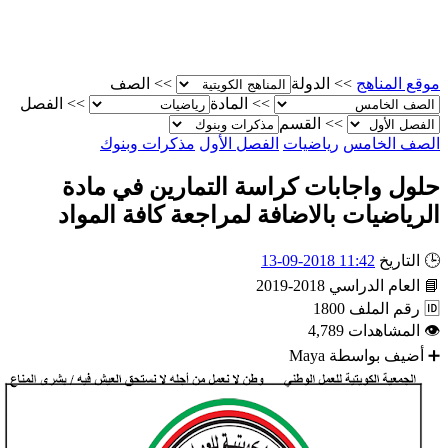
الصف
>>
الدولة
>>
موقع المناه
الفصل
>>
المادة
>>
القسم
>>
مذكرات وبنوك
الفصل الأول
رياضيات
الصف الخام
حلول واجابات كراسة التمارين في ماد
الرياضيات بالاضافة لمراجعة كافة الموا
11:42 2018-09-13
التاريخ

2018-2019
العام الدراسي

1800
رقم الملف

4,789
المشاهدات

Maya
أضيف بواسطة