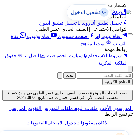
الإشعارات
🔔
إدارة الإشعارات
G
تسجيل الدخول
التطبيقات
🤖
تحميل تطبيق أندرويد

تحميل تطبيق آيفون
التواصل الاجتماعي | الصف الحادي عشر العلمي
قناة تيليجرام
صفحة فيسبوك
قناة يوتيوب
قناة
واتساب
بوت المناهج
روابط مهمة
📄
شروط الاستخدام
🔒
سياسة الخصوصية
✉️
اتصل بنا
⚖️
حقوق
الملكية الفكرية
بحث
المناهج الكويتية
جميع الملفات المتوفرة بحسب الصف الحادي عشر العلمي في مادة كيمياء
بحسب الفصل الأول في قسم اختبارات حتى تاريخ 06-08-2026
المدرسون
الأخبار
ملفات اليوم
ملفات للمدرس
التقويم المدرسي
تم نسخ الرابط
الأكاديمية
كويزات
جدول الامتحان
الفيديوهات