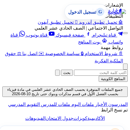
الإشعارات
🔔
إدارة الإشعارات
G
تسجيل الدخول
التطبيقات
🤖
تحميل تطبيق أندرويد

تحميل تطبيق آيفون
التواصل الاجتماعي | الصف الحادي عشر العلمي
قناة تيليجرام
صفحة فيسبوك
قناة يوتيوب
قناة
واتساب
بوت المناهج
روابط مهمة
📄
شروط الاستخدام
🔒
سياسة الخصوصية
✉️
اتصل بنا
⚖️
حقوق
الملكية الفكرية
بحث
المناهج الكويتية
جميع الملفات المتوفرة بحسب الصف الحادي عشر العلمي في مادة فيزياء
بحسب الفصل الأول في قسم مذكرات وبنوك حتى تاريخ 10-08-2026
المدرسون
الأخبار
ملفات اليوم
ملفات للمدرس
التقويم المدرسي
تم نسخ الرابط
الأكاديمية
كويزات
جدول الامتحان
الفيديوهات