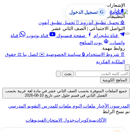
الإشعارات
🔔
إدارة الإشعارات
G
تسجيل الدخول
التطبيقات
🤖
تحميل تطبيق أندرويد

تحميل تطبيق آيفون
التواصل الاجتماعي | الصف الثاني عشر
قناة تيليجرام
صفحة فيسبوك
قناة يوتيوب
قناة
واتساب
بوت المناهج
روابط مهمة
📄
شروط الاستخدام
🔒
سياسة الخصوصية
✉️
اتصل بنا
⚖️
حقوق
الملكية الفكرية
بحث
المناهج الكويتية
جميع الملفات المتوفرة بحسب الصف الثاني عشر في مادة لغة عربية بحسب
الفصل الثاني في قسم حلول حتى تاريخ 10-08-2026
المدرسون
الأخبار
ملفات اليوم
ملفات للمدرس
التقويم المدرسي
تم نسخ الرابط
الأكاديمية
كويزات
جدول الامتحان
الفيديوهات