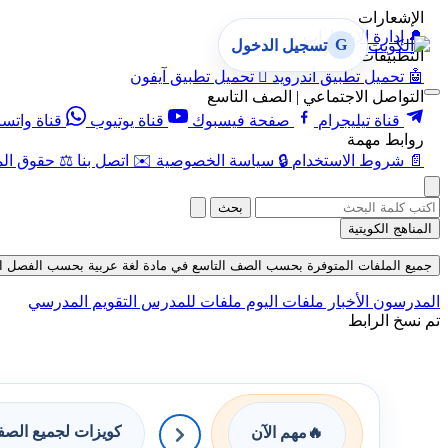
الإشعارات
🔔
إدارة الإشعارات
G
تسجيل الدخول
التطبيقات
🤖
تحميل تطبيق أندرويد

تحميل تطبيق آيفون
التواصل الاجتماعي | الصف التاسع
قناة تيليجرام
صفحة فيسبوك
قناة يوتيوب
قناة واتس
روابط مهمة
📄
شروط الاستخدام
🔒
سياسة الخصوصية
✉️
اتصل بنا
⚖️
حقوق الم
بحث
المناهج الكويتية
جميع الملفات المتوفرة بحسب الصف التاسع في مادة لغة عربية بحسب الفصل الأول في
المدرسون
الأخبار
ملفات اليوم
ملفات للمدرس
التقويم المدرسي
تم نسخ الرابط
كويزات لجميع الص
🔥
مهم الآن