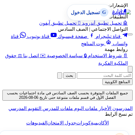
الإشعارات
🔔
إدارة الإشعارات
G
تسجيل الدخول
التطبيقات
🤖
تحميل تطبيق أندرويد

تحميل تطبيق آيفون
التواصل الاجتماعي | الصف السادس
قناة تيليجرام
صفحة فيسبوك
قناة يوتيوب
قناة
واتساب
بوت المناهج
روابط مهمة
📄
شروط الاستخدام
🔒
سياسة الخصوصية
✉️
اتصل بنا
⚖️
حقوق
الملكية الفكرية
بحث
المناهج الكويتية
جميع الملفات المتوفرة بحسب الصف السادس في مادة اجتماعيات بحسب
الفصل الأول في قسم ملفات متنوعة حتى تاريخ 06-08-2026
لمدرسون
الأخبار
ملفات اليوم
ملفات للمدرس
التقويم المدرسي
م نسخ الرابط
الأكاديمية
كويزات
جدول الامتحان
الفيديوهات