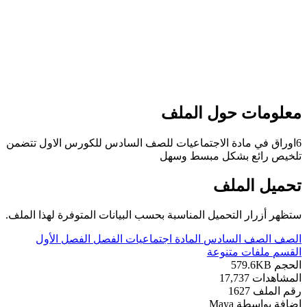
علومات حول الملف
6اوراق في مادة الاجتماعيات للصف السادس للكورس الاول تتضمن
لخيص رائع بشكل مبسط وسهل
حميل الملف
تظهر أزرار التحميل المناسبة بحسب البيانات المتوفرة لهذا الملف.
لصف
الصف السادس
المادة
اجتماعيات
الفصل
الفصل الأول
لقسم
ملفات متنوعة
لحجم
579.6KB
لمشاهدات
17,737
قم الملف
1627
ضافة بواسطة
Maya