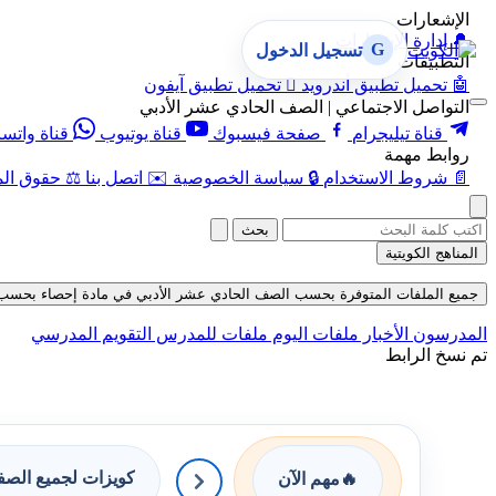
الإشعارات
🔔
إدارة الإشعارات
G
تسجيل الدخول
التطبيقات
🤖
تحميل تطبيق أندرويد

تحميل تطبيق آيفون
التواصل الاجتماعي | الصف الحادي عشر الأدبي
قناة تيليجرام
صفحة فيسبوك
قناة يوتيوب
قناة واتس
روابط مهمة
📄
شروط الاستخدام
🔒
سياسة الخصوصية
✉️
اتصل بنا
⚖️
حقوق الم
بحث
المناهج الكويتية
جميع الملفات المتوفرة بحسب الصف الحادي عشر الأدبي في مادة إحصاء بحسب الفصل 
المدرسون
الأخبار
ملفات اليوم
ملفات للمدرس
التقويم المدرسي
تم نسخ الرابط
كويزات لجميع الص
🔥
مهم الآن