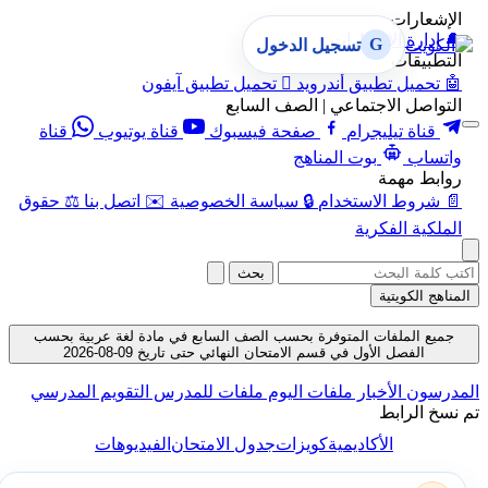
الإشعارات
🔔
إدارة الإشعارات
G
تسجيل الدخول
التطبيقات
🤖
تحميل تطبيق أندرويد

تحميل تطبيق آيفون
التواصل الاجتماعي | الصف السابع
قناة تيليجرام
صفحة فيسبوك
قناة يوتيوب
قناة
واتساب
بوت المناهج
روابط مهمة
📄
شروط الاستخدام
🔒
سياسة الخصوصية
✉️
اتصل بنا
⚖️
حقوق
الملكية الفكرية
بحث
المناهج الكويتية
جميع الملفات المتوفرة بحسب الصف السابع في مادة لغة عربية بحسب
الفصل الأول في قسم الامتحان النهائي حتى تاريخ 09-08-2026
المدرسون
الأخبار
ملفات اليوم
ملفات للمدرس
التقويم المدرسي
تم نسخ الرابط
الأكاديمية
كويزات
جدول الامتحان
الفيديوهات