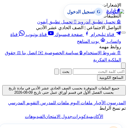
الإشعارات
🔔
إدارة الإشعارات
G
تسجيل الدخول
التطبيقات
🤖
تحميل تطبيق أندرويد

تحميل تطبيق آيفون
التواصل الاجتماعي | الصف الحادي عشر الأدبي
قناة تيليجرام
صفحة فيسبوك
قناة يوتيوب
قناة
واتساب
بوت المناهج
روابط مهمة
📄
شروط الاستخدام
🔒
سياسة الخصوصية
✉️
اتصل بنا
⚖️
حقوق
الملكية الفكرية
بحث
المناهج الكويتية
جميع الملفات المتوفرة بحسب الصف الحادي عشر الأدبي في مادة تاريخ
بحسب الفصل الأول في قسم أوراق عمل حتى تاريخ 09-08-2026
المدرسون
الأخبار
ملفات اليوم
ملفات للمدرس
التقويم المدرسي
تم نسخ الرابط
الأكاديمية
كويزات
جدول الامتحان
الفيديوهات