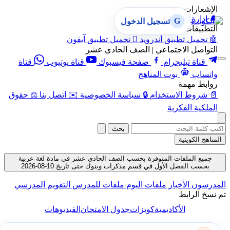
الإشعارات
🔔
إدارة الإشعارات
G
تسجيل الدخول
التطبيقات
🤖
تحميل تطبيق أندرويد

تحميل تطبيق آيفون
التواصل الاجتماعي | الصف الحادي عشر
قناة تيليجرام
صفحة فيسبوك
قناة يوتيوب
قناة
واتساب
بوت المناهج
روابط مهمة
📄
شروط الاستخدام
🔒
سياسة الخصوصية
✉️
اتصل بنا
⚖️
حقوق
الملكية الفكرية
بحث
المناهج الكويتية
جميع الملفات المتوفرة بحسب الصف الحادي عشر في مادة لغة عربية
بحسب الفصل الأول في قسم مذكرات وبنوك حتى تاريخ 10-08-2026
المدرسون
الأخبار
ملفات اليوم
ملفات للمدرس
التقويم المدرسي
تم نسخ الرابط
الأكاديمية
كويزات
جدول الامتحان
الفيديوهات