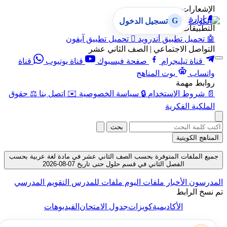
الإشعارات
🔔
إدارة الإشعارات
G
تسجيل الدخول
التطبيقات
🤖
تحميل تطبيق أندرويد

تحميل تطبيق آيفون
التواصل الاجتماعي | الصف الثاني عشر
قناة تيليجرام
صفحة فيسبوك
قناة يوتيوب
قناة
واتساب
بوت المناهج
روابط مهمة
📄
شروط الاستخدام
🔒
سياسة الخصوصية
✉️
اتصل بنا
⚖️
حقوق
الملكية الفكرية
بحث
المناهج الكويتية
جميع الملفات المتوفرة بحسب الصف الثاني عشر في مادة لغة عربية بحسب
الفصل الثاني في قسم حلول حتى تاريخ 07-08-2026
لمدرسون
الأخبار
ملفات اليوم
ملفات للمدرس
التقويم المدرسي
م نسخ الرابط
الأكاديمية
كويزات
جدول الامتحان
الفيديوهات