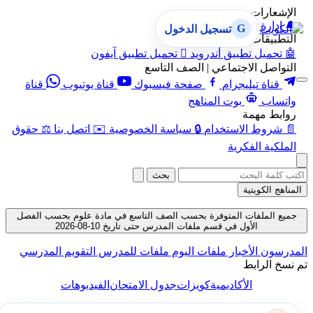
الإشعارات
🔔
إدارة الإشعارات
G
تسجيل الدخول
التطبيقات
🤖
تحميل تطبيق أندرويد

تحميل تطبيق آيفون
التواصل الاجتماعي | الصف التاسع
قناة تيليجرام
صفحة فيسبوك
قناة يوتيوب
قناة
واتساب
بوت المناهج
روابط مهمة
📄
شروط الاستخدام
🔒
سياسة الخصوصية
✉️
اتصل بنا
⚖️
حقوق
الملكية الفكرية
بحث
المناهج الكويتية
جميع الملفات المتوفرة بحسب الصف التاسع في مادة علوم بحسب الفصل
الأول في قسم ملفات المدرس حتى تاريخ 10-08-2026
المدرسون
الأخبار
ملفات اليوم
ملفات للمدرس
التقويم المدرسي
تم نسخ الرابط
الأكاديمية
كويزات
جدول الامتحان
الفيديوهات