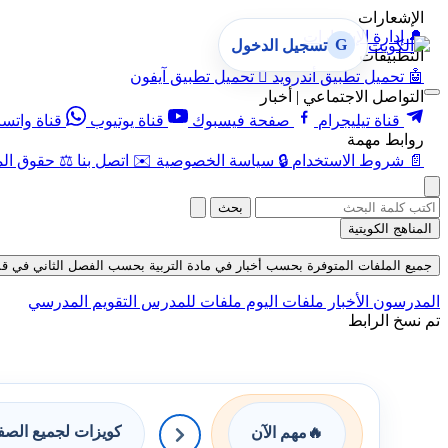
الإشعارات
🔔
إدارة الإشعارات
G
تسجيل الدخول
التطبيقات
🤖
تحميل تطبيق أندرويد

تحميل تطبيق آيفون
التواصل الاجتماعي | أخبار
قناة تيليجرام
صفحة فيسبوك
قناة يوتيوب
قناة واتس
روابط مهمة
📄
شروط الاستخدام
🔒
سياسة الخصوصية
✉️
اتصل بنا
⚖️
حقوق الم
بحث
المناهج الكويتية
جميع الملفات المتوفرة بحسب أخبار في مادة التربية بحسب الفصل الثاني في قسم حلول 
المدرسون
الأخبار
ملفات اليوم
ملفات للمدرس
التقويم المدرسي
تم نسخ الرابط
كويزات لجميع الص
🔥
مهم الآن