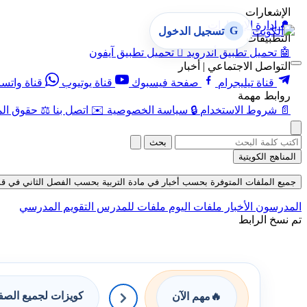
الإشعارات
🔔
إدارة الإشعارات
G
تسجيل الدخول
التطبيقات
🤖
تحميل تطبيق أندرويد

تحميل تطبيق آيفون
التواصل الاجتماعي | أخبار
قناة تيليجرام
صفحة فيسبوك
قناة يوتيوب
قناة واتس
روابط مهمة
📄
شروط الاستخدام
🔒
سياسة الخصوصية
✉️
اتصل بنا
⚖️
حقوق الم
بحث
المناهج الكويتية
جميع الملفات المتوفرة بحسب أخبار في مادة التربية بحسب الفصل الثاني في قسم أورا
المدرسون
الأخبار
ملفات اليوم
ملفات للمدرس
التقويم المدرسي
تم نسخ الرابط
كويزات لجميع الص
🔥
مهم الآن