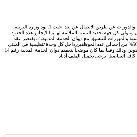
تعميم للعاملين بوزارة التربية بشأن تخفيض قوة العمل في الوزارة وتطبيق أنظمة وساعات ومواعيد دوام مرنة وعقد الاجتماعات والمؤتمرات والدورات عن طريق الاتصال عن بعد. حيث 1. تود وزارة التربية
راءات التالية: تحدد نسبة عدد العاملين في مقار العمل في الوزارة بما لا يتجاوز 50% من قوة العمل وتتولى كل جهة تحديد النسبة الملائمة لها بما لايجاوز هذه الحدود
وفقاً لمقتضيات المصلحة العامة وظروف العمل، وفي حالة الحاجة إلى الزيادة يتم مخاطبة قطاع الشؤون الإدارية والتطوير الإداري بزيادة النسبة والمبررات للتنسيق مع ديوان الخدمة المدنية. 2. يقتصر عقد
الاجتماعات والمؤتمرات والدورات الداخلية عن طريق الاتصال عن بعد. 3. تكليف قطاعات وإدارات الوزارة بتحديد نسبة العاملين بما لا يتجاوز 50% من إجمالي عدد الموظفين داخل كل وحدة تنظيمية في المبنى
الواحد مع ضرورة الالتزام بالاشتراطات والاجراءات الصحية والتقيد بالضوابط التالية: 1. أن يكون دوام الموظفين بالتناوب فيما بينهم بنظام التدوير، وذلك وفقاً لما كان موضحاً بتعميم دوان الخدمة المدنية رقم 14