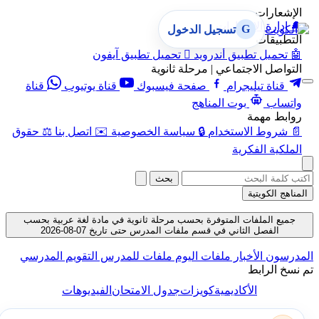
الإشعارات
🔔
إدارة الإشعارات
G
تسجيل الدخول
التطبيقات
🤖
تحميل تطبيق أندرويد

تحميل تطبيق آيفون
التواصل الاجتماعي | مرحلة ثانوية
قناة تيليجرام
صفحة فيسبوك
قناة يوتيوب
قناة
واتساب
بوت المناهج
روابط مهمة
📄
شروط الاستخدام
🔒
سياسة الخصوصية
✉️
اتصل بنا
⚖️
حقوق
الملكية الفكرية
بحث
المناهج الكويتية
جميع الملفات المتوفرة بحسب مرحلة ثانوية في مادة لغة عربية بحسب
الفصل الثاني في قسم ملفات المدرس حتى تاريخ 07-08-2026
المدرسون
الأخبار
ملفات اليوم
ملفات للمدرس
التقويم المدرسي
تم نسخ الرابط
الأكاديمية
كويزات
جدول الامتحان
الفيديوهات