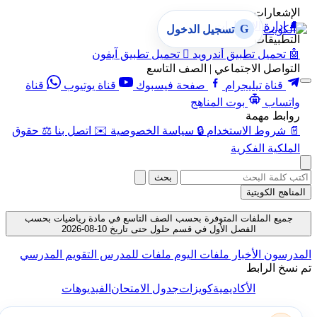
الإشعارات
🔔
إدارة الإشعارات
G
تسجيل الدخول
التطبيقات
🤖
تحميل تطبيق أندرويد

تحميل تطبيق آيفون
التواصل الاجتماعي | الصف التاسع
قناة تيليجرام
صفحة فيسبوك
قناة يوتيوب
قناة
واتساب
بوت المناهج
روابط مهمة
📄
شروط الاستخدام
🔒
سياسة الخصوصية
✉️
اتصل بنا
⚖️
حقوق
الملكية الفكرية
بحث
المناهج الكويتية
جميع الملفات المتوفرة بحسب الصف التاسع في مادة رياضيات بحسب
الفصل الأول في قسم حلول حتى تاريخ 10-08-2026
المدرسون
الأخبار
ملفات اليوم
ملفات للمدرس
التقويم المدرسي
تم نسخ الرابط
الأكاديمية
كويزات
جدول الامتحان
الفيديوهات