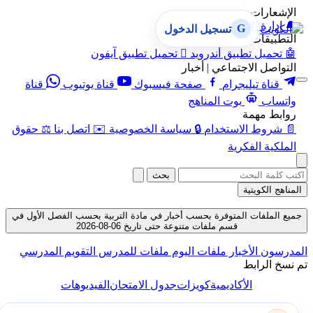
الإشعارات
🔔
إدارة الإشعارات
G
تسجيل الدخول
التطبيقات
🤖
تحميل تطبيق أندرويد

تحميل تطبيق آيفون
التواصل الاجتماعي | أخبار
قناة تيليجرام
صفحة فيسبوك
قناة يوتيوب
قناة
واتساب
بوت المناهج
روابط مهمة
📄
شروط الاستخدام
🔒
سياسة الخصوصية
✉️
اتصل بنا
⚖️
حقوق
الملكية الفكرية
بحث
المناهج الكويتية
جميع الملفات المتوفرة بحسب أخبار في مادة التربية بحسب الفصل الأول في
قسم ملفات متنوعة حتى تاريخ 06-08-2026
المدرسون
الأخبار
ملفات اليوم
ملفات للمدرس
التقويم المدرسي
تم نسخ الرابط
الأكاديمية
كويزات
جدول الامتحان
الفيديوهات