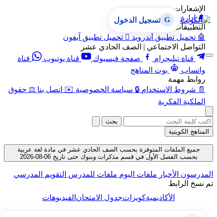
الإشعارات
🔔
إدارة الإشعارات
G
تسجيل الدخول
التطبيقات
🤖
تحميل تطبيق أندرويد

تحميل تطبيق آيفون
التواصل الاجتماعي | الصف الحادي عشر
قناة تيليجرام
صفحة فيسبوك
قناة يوتيوب
قناة
واتساب
بوت المناهج
روابط مهمة
📄
شروط الاستخدام
🔒
سياسة الخصوصية
✉️
اتصل بنا
⚖️
حقوق
الملكية الفكرية
بحث
المناهج الكويتية
جميع الملفات المتوفرة بحسب الصف الحادي عشر في مادة لغة عربية
بحسب الفصل الأول في قسم مذكرات وبنوك حتى تاريخ 06-08-2026
المدرسون
الأخبار
ملفات اليوم
ملفات للمدرس
التقويم المدرسي
تم نسخ الرابط
الأكاديمية
كويزات
جدول الامتحان
الفيديوهات