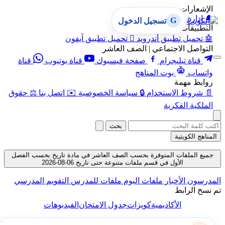
الإشعارات
🔔
إدارة الإشعارات
G
تسجيل الدخول
التطبيقات
🤖
تحميل تطبيق أندرويد

تحميل تطبيق آيفون
التواصل الاجتماعي | الصف العاشر
قناة تيليجرام
صفحة فيسبوك
قناة يوتيوب
قناة
واتساب
بوت المناهج
روابط مهمة
📄
شروط الاستخدام
🔒
سياسة الخصوصية
✉️
اتصل بنا
⚖️
حقوق
الملكية الفكرية
بحث
المناهج الكويتية
جميع الملفات المتوفرة بحسب الصف العاشر في مادة تاريخ بحسب الفصل
الأول في قسم ملفات متنوعة حتى تاريخ 06-08-2026
المدرسون
الأخبار
ملفات اليوم
ملفات للمدرس
التقويم المدرسي
تم نسخ الرابط
الأكاديمية
كويزات
جدول الامتحان
الفيديوهات