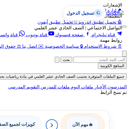
الإشعارات
🔔
إدارة الإشعارات
G
تسجيل الدخول
التطبيقات
🤖
تحميل تطبيق أندرويد

تحميل تطبيق آيفون
التواصل الاجتماعي | الصف الحادي عشر العلمي
قناة تيليجرام
صفحة فيسبوك
قناة يوتيوب
قناة واتس
روابط مهمة
📄
شروط الاستخدام
🔒
سياسة الخصوصية
✉️
اتصل بنا
⚖️
حقوق الم
بحث
المناهج الكويتية
جميع الملفات المتوفرة بحسب الصف الحادي عشر العلمي في مادة رياضيات بحسب الف
المدرسون
الأخبار
ملفات اليوم
ملفات للمدرس
التقويم المدرسي
تم نسخ الرابط
كويزات لجميع الص
🔥
مهم الآن