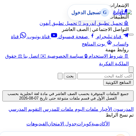
الإشعارات
🔔
إدارة الإشعارات
G
تسجيل الدخول
التطبيقات
🤖
تحميل تطبيق أندرويد

تحميل تطبيق آيفون
التواصل الاجتماعي | الصف العاشر
قناة تيليجرام
صفحة فيسبوك
قناة يوتيوب
قناة
واتساب
بوت المناهج
روابط مهمة
📄
شروط الاستخدام
🔒
سياسة الخصوصية
✉️
اتصل بنا
⚖️
حقوق
الملكية الفكرية
بحث
المناهج الكويتية
جميع الملفات المتوفرة بحسب الصف العاشر في مادة لغة انجليزية بحسب
الفصل الأول في قسم ملفات متنوعة حتى تاريخ 07-08-2026
المدرسون
الأخبار
ملفات اليوم
ملفات للمدرس
التقويم المدرسي
تم نسخ الرابط
الأكاديمية
كويزات
جدول الامتحان
الفيديوهات