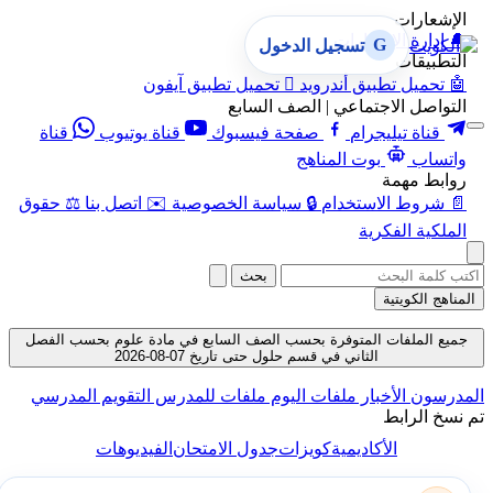
الإشعارات
🔔
إدارة الإشعارات
G
تسجيل الدخول
التطبيقات
🤖
تحميل تطبيق أندرويد

تحميل تطبيق آيفون
التواصل الاجتماعي | الصف السابع
قناة تيليجرام
صفحة فيسبوك
قناة يوتيوب
قناة
واتساب
بوت المناهج
روابط مهمة
📄
شروط الاستخدام
🔒
سياسة الخصوصية
✉️
اتصل بنا
⚖️
حقوق
الملكية الفكرية
بحث
المناهج الكويتية
جميع الملفات المتوفرة بحسب الصف السابع في مادة علوم بحسب الفصل
الثاني في قسم حلول حتى تاريخ 07-08-2026
المدرسون
الأخبار
ملفات اليوم
ملفات للمدرس
التقويم المدرسي
تم نسخ الرابط
الأكاديمية
كويزات
جدول الامتحان
الفيديوهات