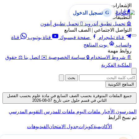
الإشعارات
🔔
إدارة الإشعارات
G
تسجيل الدخول
التطبيقات
🤖
تحميل تطبيق أندرويد

تحميل تطبيق آيفون
التواصل الاجتماعي | الصف السابع
قناة تيليجرام
صفحة فيسبوك
قناة يوتيوب
قناة
واتساب
بوت المناهج
روابط مهمة
📄
شروط الاستخدام
🔒
سياسة الخصوصية
✉️
اتصل بنا
⚖️
حقوق
الملكية الفكرية
بحث
المناهج الكويتية
جميع الملفات المتوفرة بحسب الصف السابع في مادة علوم بحسب الفصل
الثاني في قسم حلول حتى تاريخ 07-08-2026
المدرسون
الأخبار
ملفات اليوم
ملفات للمدرس
التقويم المدرسي
تم نسخ الرابط
الأكاديمية
كويزات
جدول الامتحان
الفيديوهات