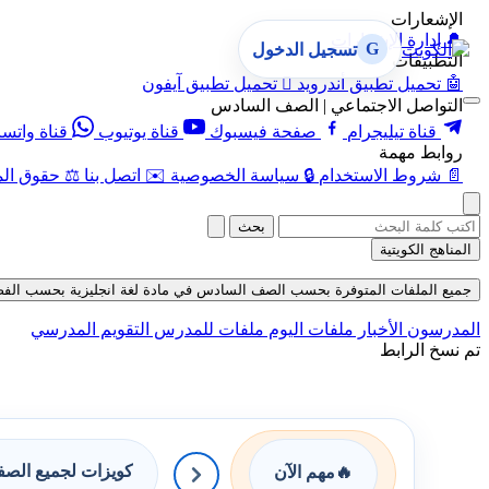
الإشعارات
🔔
إدارة الإشعارات
G
تسجيل الدخول
التطبيقات
🤖
تحميل تطبيق أندرويد

تحميل تطبيق آيفون
التواصل الاجتماعي | الصف السادس
قناة تيليجرام
صفحة فيسبوك
قناة يوتيوب
قناة واتس
روابط مهمة
📄
شروط الاستخدام
🔒
سياسة الخصوصية
✉️
اتصل بنا
⚖️
حقوق الم
بحث
المناهج الكويتية
جميع الملفات المتوفرة بحسب الصف السادس في مادة لغة انجليزية بحسب الفصل الثاني
المدرسون
الأخبار
ملفات اليوم
ملفات للمدرس
التقويم المدرسي
تم نسخ الرابط
كويزات لجميع الص
🔥
مهم الآن