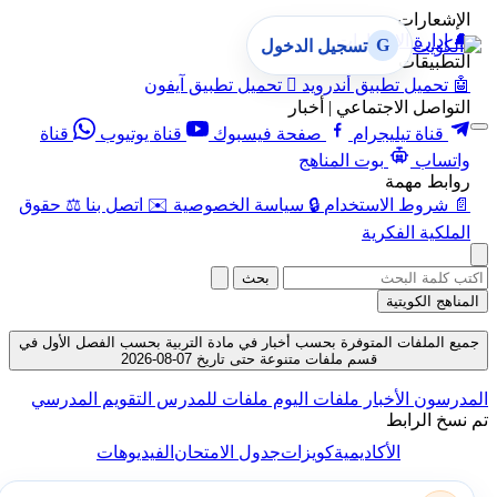
الإشعارات
🔔
إدارة الإشعارات
G
تسجيل الدخول
التطبيقات
🤖
تحميل تطبيق أندرويد

تحميل تطبيق آيفون
التواصل الاجتماعي | أخبار
قناة تيليجرام
صفحة فيسبوك
قناة يوتيوب
قناة
واتساب
بوت المناهج
روابط مهمة
📄
شروط الاستخدام
🔒
سياسة الخصوصية
✉️
اتصل بنا
⚖️
حقوق
الملكية الفكرية
بحث
المناهج الكويتية
جميع الملفات المتوفرة بحسب أخبار في مادة التربية بحسب الفصل الأول في
قسم ملفات متنوعة حتى تاريخ 07-08-2026
المدرسون
الأخبار
ملفات اليوم
ملفات للمدرس
التقويم المدرسي
تم نسخ الرابط
الأكاديمية
كويزات
جدول الامتحان
الفيديوهات