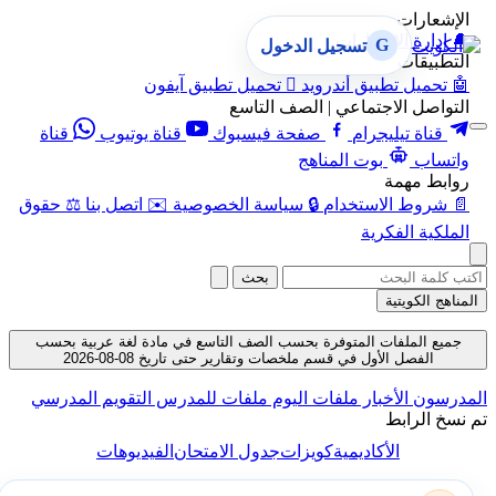
الإشعارات
🔔
إدارة الإشعارات
G
تسجيل الدخول
التطبيقات
🤖
تحميل تطبيق أندرويد

تحميل تطبيق آيفون
التواصل الاجتماعي | الصف التاسع
قناة تيليجرام
صفحة فيسبوك
قناة يوتيوب
قناة
واتساب
بوت المناهج
روابط مهمة
📄
شروط الاستخدام
🔒
سياسة الخصوصية
✉️
اتصل بنا
⚖️
حقوق
الملكية الفكرية
بحث
المناهج الكويتية
جميع الملفات المتوفرة بحسب الصف التاسع في مادة لغة عربية بحسب
الفصل الأول في قسم ملخصات وتقارير حتى تاريخ 08-08-2026
المدرسون
الأخبار
ملفات اليوم
ملفات للمدرس
التقويم المدرسي
تم نسخ الرابط
الأكاديمية
كويزات
جدول الامتحان
الفيديوهات