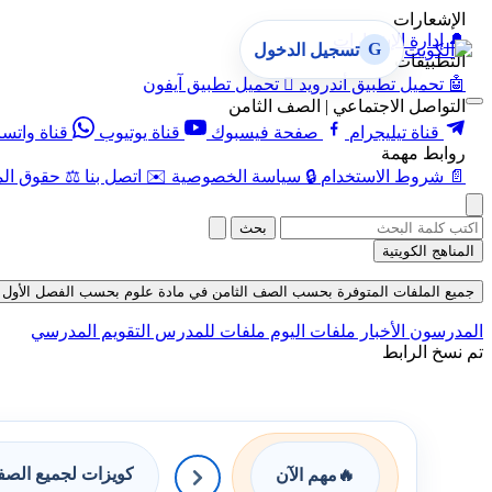
الإشعارات
🔔
إدارة الإشعارات
G
تسجيل الدخول
التطبيقات
🤖
تحميل تطبيق أندرويد

تحميل تطبيق آيفون
التواصل الاجتماعي | الصف الثامن
قناة تيليجرام
صفحة فيسبوك
قناة يوتيوب
قناة واتس
روابط مهمة
📄
شروط الاستخدام
🔒
سياسة الخصوصية
✉️
اتصل بنا
⚖️
حقوق الم
بحث
المناهج الكويتية
جميع الملفات المتوفرة بحسب الصف الثامن في مادة علوم بحسب الفصل الأول في قسم 
المدرسون
الأخبار
ملفات اليوم
ملفات للمدرس
التقويم المدرسي
تم نسخ الرابط
كويزات لجميع الص
🔥
مهم الآن