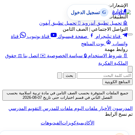
الإشعارات
🔔
إدارة الإشعارات
G
تسجيل الدخول
التطبيقات
🤖
تحميل تطبيق أندرويد

تحميل تطبيق آيفون
التواصل الاجتماعي | الصف الثامن
قناة تيليجرام
صفحة فيسبوك
قناة يوتيوب
قناة
واتساب
بوت المناهج
روابط مهمة
📄
شروط الاستخدام
🔒
سياسة الخصوصية
✉️
اتصل بنا
⚖️
حقوق
الملكية الفكرية
بحث
المناهج الكويتية
جميع الملفات المتوفرة بحسب الصف الثامن في مادة تربية اسلامية بحسب
الفصل الثاني في قسم اختبارات حتى تاريخ 07-08-2026
المدرسون
الأخبار
ملفات اليوم
ملفات للمدرس
التقويم المدرسي
تم نسخ الرابط
الأكاديمية
كويزات
الفيديوهات