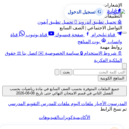
الإشعارات
🔔
إدارة الإشعارات
G
تسجيل الدخول
التطبيقات
🤖
تحميل تطبيق أندرويد

تحميل تطبيق آيفون
التواصل الاجتماعي | الصف السابع
قناة تيليجرام
صفحة فيسبوك
قناة يوتيوب
قناة
واتساب
بوت المناهج
روابط مهمة
📄
شروط الاستخدام
🔒
سياسة الخصوصية
✉️
اتصل بنا
⚖️
حقوق
الملكية الفكرية
بحث
المناهج الكويتية
جميع الملفات المتوفرة بحسب الصف السابع في مادة رياضيات بحسب
الفصل الثاني في قسم الامتحان النهائي حتى تاريخ 08-08-2026
المدرسون
الأخبار
ملفات اليوم
ملفات للمدرس
التقويم المدرسي
تم نسخ الرابط
الأكاديمية
كويزات
الفيديوهات