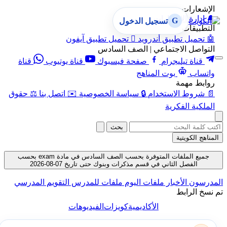
الإشعارات
🔔
إدارة الإشعارات
G
تسجيل الدخول
التطبيقات
🤖
تحميل تطبيق أندرويد

تحميل تطبيق آيفون
التواصل الاجتماعي | الصف السادس
قناة تيليجرام
صفحة فيسبوك
قناة يوتيوب
قناة
واتساب
بوت المناهج
روابط مهمة
📄
شروط الاستخدام
🔒
سياسة الخصوصية
✉️
اتصل بنا
⚖️
حقوق
الملكية الفكرية
بحث
المناهج الكويتية
جميع الملفات المتوفرة بحسب الصف السادس في مادة exam بحسب
الفصل الثاني في قسم مذكرات وبنوك حتى تاريخ 07-08-2026
المدرسون
الأخبار
ملفات اليوم
ملفات للمدرس
التقويم المدرسي
تم نسخ الرابط
الأكاديمية
كويزات
الفيديوهات