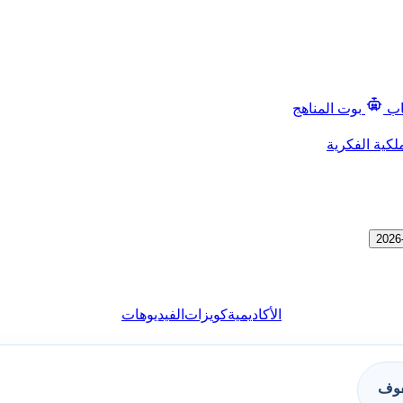
اب
بوت المناهج
لكية الفكرية
الأكاديمية
كويزات
الفيديوهات
فوف