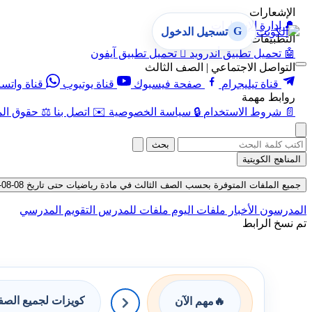
الإشعارات
🔔
إدارة الإشعارات
G
تسجيل الدخول
التطبيقات
🤖
تحميل تطبيق أندرويد

تحميل تطبيق آيفون
التواصل الاجتماعي | الصف الثالث
قناة تيليجرام
صفحة فيسبوك
قناة يوتيوب
قناة واتس
روابط مهمة
📄
شروط الاستخدام
🔒
سياسة الخصوصية
✉️
اتصل بنا
⚖️
حقوق الم
بحث
المناهج الكويتية
جميع الملفات المتوفرة بحسب الصف الثالث في مادة رياضيات حتى تاريخ 08-08-2026
المدرسون
الأخبار
ملفات اليوم
ملفات للمدرس
التقويم المدرسي
تم نسخ الرابط
كويزات لجميع الص
🔥
مهم الآن