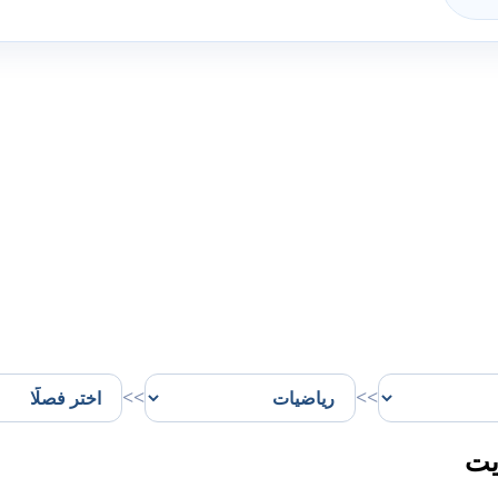
>>
>>
يت