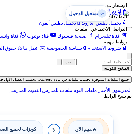
الإشعارات
🔔
إدارة الإشعارات
G
تسجيل الدخول
التطبيقات
🤖
تحميل تطبيق أندرويد

تحميل تطبيق آيفون
التواصل الاجتماعي | ملفات
قناة تيليجرام
صفحة فيسبوك
قناة يوتيوب
قناة واتس
روابط مهمة
📄
شروط الاستخدام
🔒
سياسة الخصوصية
✉️
اتصل بنا
⚖️
حقوق الم
بحث
المناهج الكويتية
جميع الملفات المتوفرة بحسب ملفات في مادة teachers بحسب الفصل الأول في قسم ملفات متنوعة حتى تاريخ 05-08-2026
المدرسون
الأخبار
ملفات اليوم
ملفات للمدرس
التقويم المدرسي
تم نسخ الرابط
كويزات لجميع الص
🔥
مهم الآن