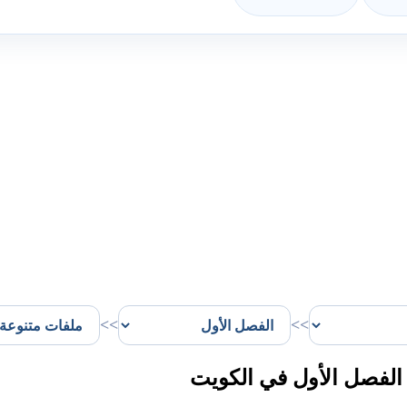
>>
>>