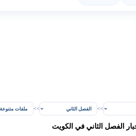
>>
>>