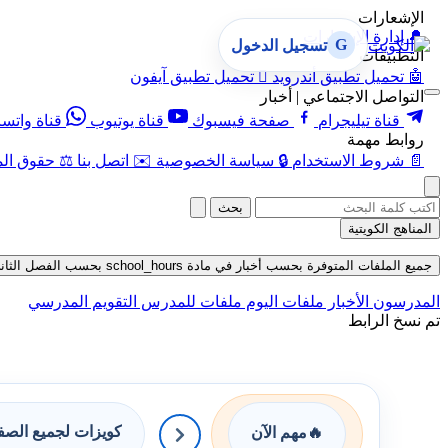
الإشعارات
🔔
إدارة الإشعارات
G
تسجيل الدخول
التطبيقات
🤖
تحميل تطبيق أندرويد

تحميل تطبيق آيفون
التواصل الاجتماعي | أخبار
قناة تيليجرام
صفحة فيسبوك
قناة يوتيوب
قناة واتس
روابط مهمة
📄
شروط الاستخدام
🔒
سياسة الخصوصية
✉️
اتصل بنا
⚖️
حقوق الم
بحث
المناهج الكويتية
جميع الملفات المتوفرة بحسب أخبار في مادة school_hours بحسب الفصل الثاني في قسم ملفات متنوعة حتى تاريخ 06-08-2026
المدرسون
الأخبار
ملفات اليوم
ملفات للمدرس
التقويم المدرسي
تم نسخ الرابط
كويزات لجميع الص
🔥
مهم الآن