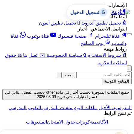
الإشعارات
🔔
إدارة الإشعارات
G
تسجيل الدخول
التطبيقات
🤖
تحميل تطبيق أندرويد

تحميل تطبيق آيفون
التواصل الاجتماعي | أخبار
قناة تيليجرام
صفحة فيسبوك
قناة يوتيوب
قناة
واتساب
بوت المناهج
روابط مهمة
📄
شروط الاستخدام
🔒
سياسة الخصوصية
✉️
اتصل بنا
⚖️
حقوق
الملكية الفكرية
بحث
المناهج الكويتية
جميع الملفات المتوفرة بحسب أخبار في مادة other بحسب الفصل الثاني في
قسم اختبارات حتى تاريخ 09-08-2026
المدرسون
الأخبار
ملفات اليوم
ملفات للمدرس
التقويم المدرسي
تم نسخ الرابط
الأكاديمية
كويزات
جدول الامتحان
الفيديوهات