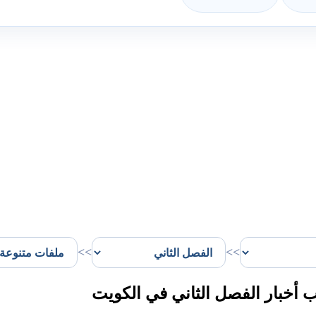
>>
>>