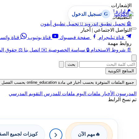
الإشعارات
🔔
إدارة الإشعارات
G
تسجيل الدخول
التطبيقات
🤖
تحميل تطبيق أندرويد

تحميل تطبيق آيفون
التواصل الاجتماعي | أخبار
قناة تيليجرام
صفحة فيسبوك
قناة يوتيوب
قناة واتس
روابط مهمة
📄
شروط الاستخدام
🔒
سياسة الخصوصية
✉️
اتصل بنا
⚖️
حقوق الم
بحث
المناهج الكويتية
جميع الملفات المتوفرة بحسب أخبار في مادة online_education بحسب الفصل الثاني في قسم ملفات متنوعة حتى تاريخ 08-08-2026
المدرسون
الأخبار
ملفات اليوم
ملفات للمدرس
التقويم المدرسي
تم نسخ الرابط
كويزات لجميع الص
🔥
مهم الآن